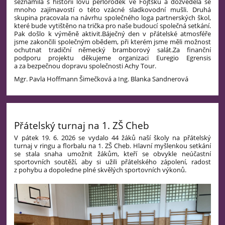
seznámila s historií lovu perlorodek ve Fojtsku a dozvěděla se
mnoho zajímavostí o této vzácné sladkovodní mušli. Druhá
skupina pracovala na návrhu společného loga partnerských škol,
které bude vytištěno na trička pro naše budoucí společná setkání.
Pak došlo k výměně aktivit.
Báječný den v přátelské atmosféře
jsme zakončili společným obědem, při kterém jsme měli možnost
ochutnat tradiční německý bramborový salát.
Za finanční
podporu projektu děkujeme organizaci Euregio Egrensis
a za bezpečnou dopravu společnosti Achy Tour.
Mgr. Pavla Hoffmann Šimečková a Ing. Blanka Sandnerová
Přátelský turnaj na 1. ZŠ Cheb
V pátek 19. 6. 2026 se vydalo 44 žáků naší školy na přátelský
turnaj v ringu a florbalu na 1. ZŠ Cheb. Hlavní myšlenkou setkání
se stala snaha umožnit žákům, kteří se obvykle neúčastní
sportovních soutěží, aby si užili
přátelského zápolení, radost
z pohybu a dopoledne plné skvělých sportovních výkonů.