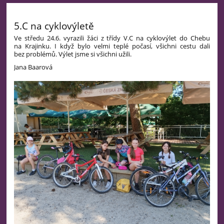
5.C na cyklovýletě
Ve středu 24.6. vyrazili žáci z třídy V.C na cyklovýlet do Chebu
na Krajinku. I když bylo velmi teplé počasí, všichni cestu dali
bez problémů. Výlet jsme si všichni užili.
Jana Baarová