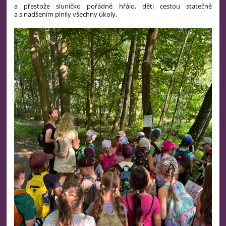
a přestože sluníčko pořádně hřálo, děti cestou statečně
a s nadšením plnily všechny úkoly.