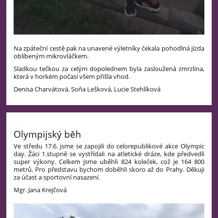
Na zpáteční cestě pak na unavené výletníky čekala pohodlná jízda
oblíbeným mikrovláčkem.
Sladkou tečkou za celým dopolednem byla zasloužená zmrzlina,
která v horkém počasí všem přišla vhod.
Denisa Charvátová, Soňa Lešková, Lucie Stehlíková
Olympijský běh
Ve středu 17.6. jsme se zapojili do celorepublikové akce Olympic
day. Žáci 1.stupně se vystřídali na atletické dráze, kde předvedli
super výkony. Celkem jsme uběhli 824 koleček, což je 164 800
metrů. Pro představu bychom doběhli skoro až do Prahy. Děkuji
za účast a sportovní nasazení.
Mgr. Jana Krejčová