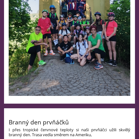
Branný den prvňáčků
I přes tropické červnové teploty si naši prvňáčci užili skvělý
branný den. Trasa vedla směrem na Ameriku,