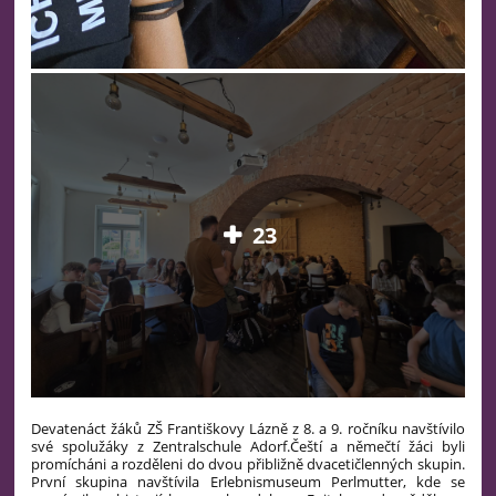
23
Devatenáct žáků ZŠ Františkovy Lázně z 8. a 9. ročníku navštívilo
své spolužáky z Zentralschule Adorf.
Čeští a němečtí žáci byli
promícháni a rozděleni do dvou přibližně dvacetičlenných skupin.
První skupina navštívila Erlebnismuseum Perlmutter, kde se