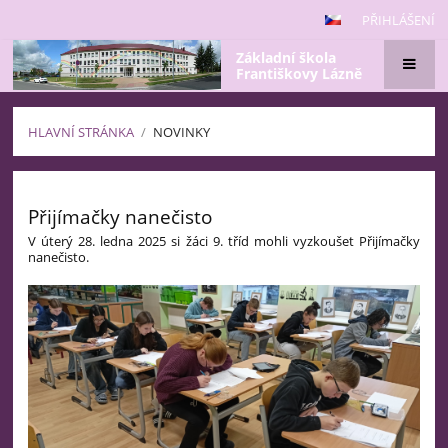
PŘIHLÁŠENÍ
Základní škola
Františkovy Lázně
HLAVNÍ STRÁNKA
/
NOVINKY
Novinky
Přijímačky nanečisto
V úterý 28. ledna 2025 si žáci 9. tříd mohli vyzkoušet Přijímačky
nanečisto.