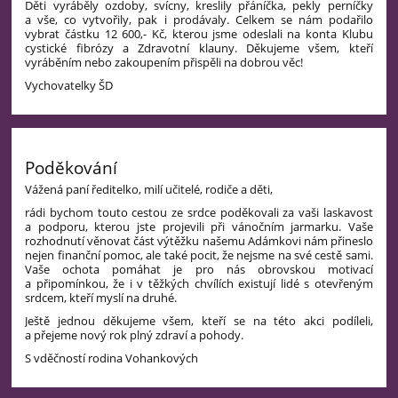
Děti vyráběly ozdoby, svícny, kreslily přáníčka, pekly perníčky
a vše, co vytvořily, pak i prodávaly. Celkem se nám podařilo
vybrat částku 12 600,- Kč, kterou jsme odeslali na konta Klubu
cystické fibrózy a Zdravotní klauny.
Děkujeme všem, kteří
vyráběním nebo zakoupením přispěli na dobrou věc!
Vychovatelky ŠD
Poděkování
Vážená paní ředitelko, milí učitelé, rodiče a děti,
rádi bychom touto cestou ze srdce poděkovali za vaši laskavost
a podporu, kterou jste projevili při vánočním jarmarku. Vaše
rozhodnutí věnovat část výtěžku našemu Adámkovi nám přineslo
nejen finanční pomoc, ale také pocit, že nejsme na své cestě sami.
Vaše ochota pomáhat je pro nás obrovskou motivací
a připomínkou, že i v těžkých chvílích existují lidé s otevřeným
srdcem, kteří myslí na druhé.
Ještě jednou děkujeme všem, kteří se na této akci podíleli,
a přejeme nový rok plný zdraví a pohody.
S vděčností rodina Vohankových