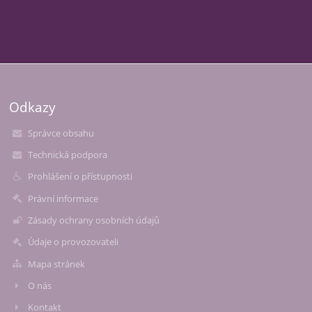
Odkazy
Správce obsahu
Technická podpora
Prohlášení o přístupnosti
Právní informace
Zásady ochrany osobních údajů
Údaje o provozovateli
Mapa stránek
O nás
Kontakt