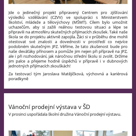
Jde o jedinečný projekt připravený Centrem pro zjišťování
výsledků vzdělávání (CZVV) ve spolupráci s Ministerstvem
školství, mládeže a tělovýchovy (MŠMT). Cílem bylo umožnit
uchazečům, aby si zažili reálnou testovou situaci a lépe se
připravili na atmosféru skutečných přijímacích zkoušek. Také naše
škola se do projektu aktivně zapojila. Žáci si v průběhu dne mohli
otestovat své znalosti a dovednosti v prostředí co nejvíce
podobném skutečným JPZ. Věříme, že tato zkušenost bude pro
naše deváťáky přínosem a pomůže jim nejen při přípravě na JPZ,
ale i při rozhodování, jak náročnou střední školu si zvolit. Držíme
jim palce a přejeme hodně úspěchů v přípravě i v dubnových
jednotných přijímacích zkouškách!
Za testovací tým Jaroslava Matějíčková, výchovná a kariérová
poradkyně
Vánoční prodejní výstava v ŠD
V prosinci uspořádala školní družina Vánoční prodejní výstavu.