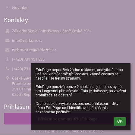
Novinky
Kontakty
Základní škola Františkovy Lázně,Česká 39/1
info@zsfrlazne.cz
webmaster@zsfrlazne.cz
(+420) 731 151 835
(+420) 731 151 835
EduPage nepoužívá žádné reklamní, analytické nebo 
jiné soukromí ohrožující cookies. Žádné cookies se 
Česká 39/1
nesdílejí se třetími stranami.

Františkovy Lázně
EduPage používá pouze 2 cookies – jedno nezbytné 
351 01 Františkovy Lázně
pro fungování přihlašování. Toto je dočasné, po zavření 
Czech Republic
prohlížeče se odstraní.

Druhé cookie zvyšuje bezpečnost přihlášení – díky 
Přihlášení
němu EduPage umí identifikovat přihlášení z 
neznámého počítače.
Přihlásit se pomocí účtu EduPage
OK
Neznám přihlašovací jméno nebo heslo