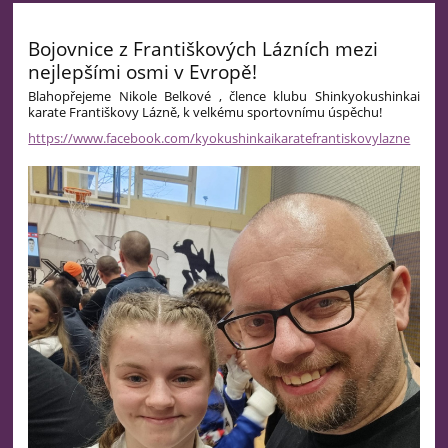
Bojovnice z Františkových Lázních mezi
nejlepšími osmi v Evropě!
Blahopřejeme Nikole Belkové ,
člence klubu
Shinkyokushinkai
karate Františkovy Lázně, k velkému sportovnímu úspěchu!
https://www.facebook.com/kyokushinkaikaratefrantiskovylazne