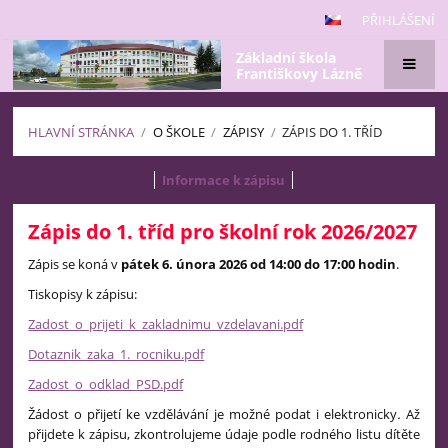
PŘIHLÁŠENÍ
Základní škola
Františkovy Lázně
HLAVNÍ STRÁNKA
/
O ŠKOLE
/
ZÁPISY
/
ZÁPIS DO 1. TŘÍD
Zápis
Informace k zápisu
do
Zápis do 1. tříd pro školní rok 2026/2027
1.
tříd
Zápis se koná v
pátek 6. února 2026 od 14:00 do 17:00 hodin
.
Tiskopisy k zápisu:
Zadost_o_prijeti_k_zakladnimu_vzdelavani.pdf
Dotaznik_zaka_1._rocniku.pdf
Zadost_o_odklad_PSD.pdf
Žádost o přijetí ke vzdělávání je možné podat i elektronicky
.
Až
přijdete k zápisu, zkontrolujeme údaje podle rodného listu dítěte