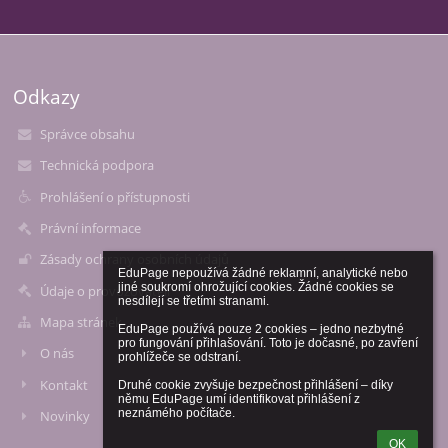
Odkazy
Správce obsahu
Technická podpora
Prohlášení o přístupnosti
Právní informace
Zásady ochrany osobních údajů
EduPage nepoužívá žádné reklamní, analytické nebo 
jiné soukromí ohrožující cookies. Žádné cookies se 
Údaje o provozovateli
nesdílejí se třetími stranami.

Mapa stránek
EduPage používá pouze 2 cookies – jedno nezbytné 
pro fungování přihlašování. Toto je dočasné, po zavření 
O nás
prohlížeče se odstraní.

Kontakt
Druhé cookie zvyšuje bezpečnost přihlášení – díky 
němu EduPage umí identifikovat přihlášení z 
neznámého počítače.
Novinky
OK