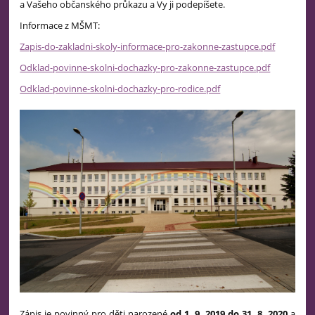
a Vašeho občanského průkazu a Vy ji podepíšete.
Informace z MŠMT:
Zapis-do-zakladni-skoly-informace-pro-zakonne-zastupce.pdf
Odklad-povinne-skolni-dochazky-pro-zakonne-zastupce.pdf
Odklad-povinne-skolni-dochazky-pro-rodice.pdf
Zápis je povinný pro děti narozené
od 1. 9. 2019 do 31. 8. 2020
a