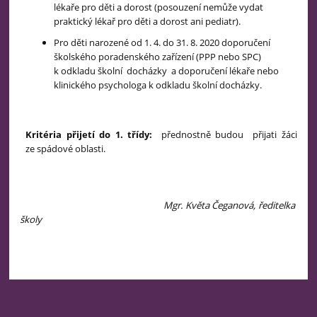
lékaře pro děti a dorost (posouzení nemůže vydat
praktický lékař pro děti a dorost ani pediatr).
Pro děti narozené od 1. 4. do 31. 8. 2020 doporučení
školského poradenského zařízení (PPP nebo SPC)
k odkladu školní docházky
a
doporučení lékaře nebo
klinického psychologa k odkladu školní docházky.
Kritéria přijetí do 1. třídy:
přednostně budou přijati žáci
ze spádové oblasti.
Mgr. Květa Čeganová,
ředitelka
školy