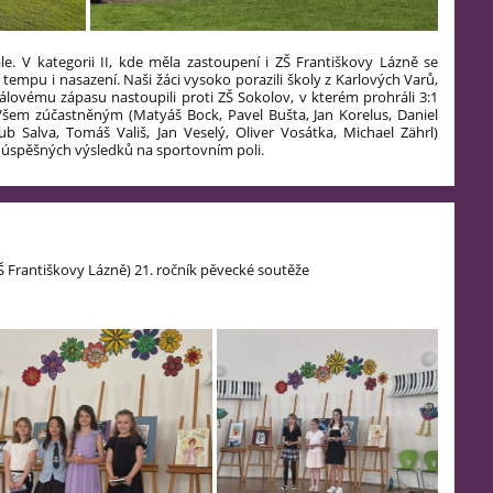
e. V kategorii II, kde měla zastoupení i ZŠ Františkovy Lázně se
tempu i nasazení. Naši žáci vysoko porazili školy z Karlových Varů,
álovému zápasu nastoupili proti ZŠ Sokolov, v kterém prohráli 3:1
Všem zúčastněným (Matyáš Bock, Pavel Bušta, Jan Korelus, Daniel
 Salva, Tomáš Vališ, Jan Veselý, Oliver Vosátka, Michael Zährl)
úspěšných výsledků na sportovním poli.
ZŠ Františkovy Lázně) 21. ročník pěvecké soutěže