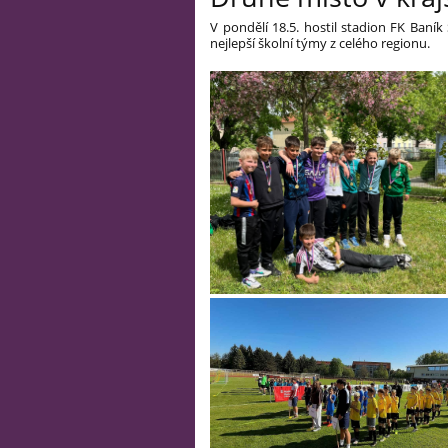
V pondělí 18.5. hostil stadion FK Baní
nejlepší školní týmy z celého regionu.