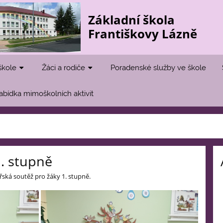
Základní škola
Františkovy Lázně
škole
Žáci a rodiče
Poradenské služby ve škole
abídka mimoškolních aktivit
. stupně
ářská soutěž pro žáky 1. stupně.