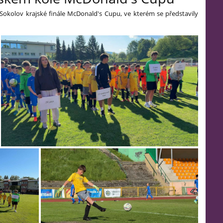
k Sokolov krajské finále McDonald's Cupu, ve kterém se představily