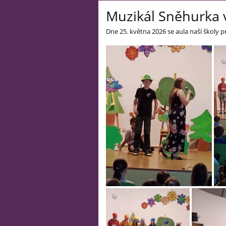
Muzikál Sněhurka v
Dne 25. května 2026 se aula naší školy 