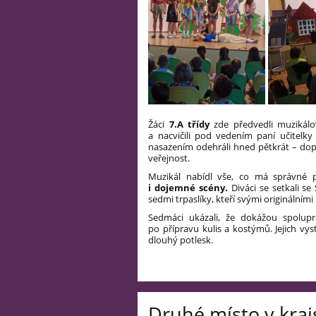
Žáci
7.A třídy
zde předvedli muzikálo
a nacvičili pod vedením paní učitel
nasazením odehráli hned pětkrát – dop
veřejnost.
Muzikál nabídl vše, co má správné p
i dojemné scény.
Diváci se setkali s
sedmi trpaslíky, kteří svými originálními
Sedmáci ukázali, že dokážou spolup
po přípravu kulis a kostýmů. Jejich vys
dlouhý potlesk.
PaedDr. L
Druhé místo v kra