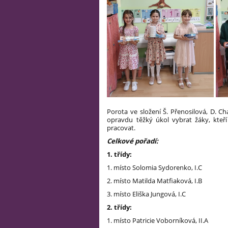
Porota ve složení Š. Přenosilová, D. Ch
opravdu těžký úkol vybrat žáky, kteř
pracovat.
Celkové pořadí:
1. třídy:
1. místo Solomia Sydorenko, I.C
2. místo Matilda Matfiaková, I.B
3. místo Eliška Jungová, I.C
2. třídy:
1. místo Patricie Voborníková, II.A