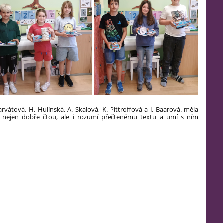
arvátová, H. Hulínská, A. Skalová, K. Pittroffová a J. Baarová. měla
í nejen dobře čtou, ale i rozumí přečtenému textu a umí s ním