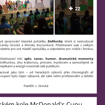
22
vé zpracování klasické pohádky
Sněhurka
, které si nastudovali
ky Lenky Grocké a Moniky Kocourkové. Představení pak s velkým
oledne pro své mladší spolužáky a odpoledne pro rodiče i širokou
ředstavení mít:
zpěv, tanec, humor, dramatické momenty
e Sněhurkou, zlou královnou, princem, myslivcem a samozřejmě se
 replikami a energií rozesmáli celé publikum.
racovat jako tým – od hereckých výkonů přes choreografii až
toupení bylo nejen zábavné, ale také velmi profesionální a sklidilo
. Grocká
jském kole McDonald's Cupu