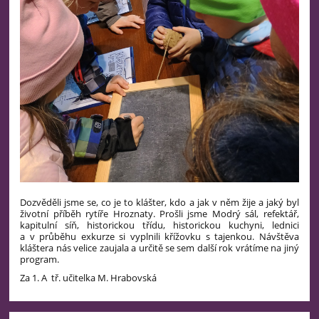
Dozvěděli jsme se,
co je to klášter, kdo a jak v něm žije a jaký byl
životní příběh rytíře Hroznaty. Prošli jsme Modrý sál, refektář,
kapitulní síň, historickou třídu, historickou kuchyni, lednici
a v průběhu exkurze si vyplnili křížovku s tajenkou. Návštěva
kláštera nás velice zaujala a určitě se sem další rok vrátíme na jiný
program.
Za 1. A tř. učitelka M. Hrabovská