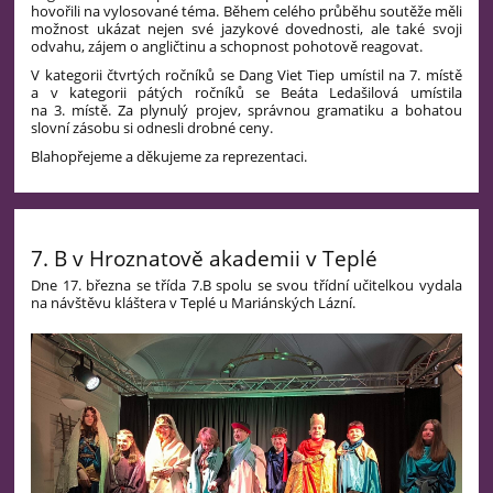
hovořili na vylosované téma. Během celého průběhu soutěže měli
možnost ukázat nejen své jazykové dovednosti, ale také svoji
odvahu, zájem o angličtinu a schopnost pohotově reagovat.
V kategorii čtvrtých ročníků se Dang Viet Tiep umístil na 7. místě
a v kategorii pátých ročníků se Beáta Ledašilová umístila
na 3. místě. Za plynulý projev, správnou gramatiku a bohatou
slovní zásobu si odnesli drobné ceny.
Blahopřejeme a děkujeme za reprezentaci.
7. B v Hroznatově akademii v Teplé
Dne 17. března se třída 7.B spolu se svou třídní učitelkou vydala
na návštěvu kláštera v Teplé u Mariánských Lázní.