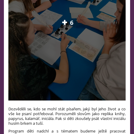
6
Dozvěděli se, kdo se mohl stát písařem, jaký byl jeho život a co
vše ke psaní potřeboval. Porozuměli slovům jako replika knihy,
papyrus, kalamář, iniciála. Pak si děti zkoušely psát vlastní iniciálu
husím brkem a tuší.
Program děti nadchl a s tématem budeme ještě pracovat