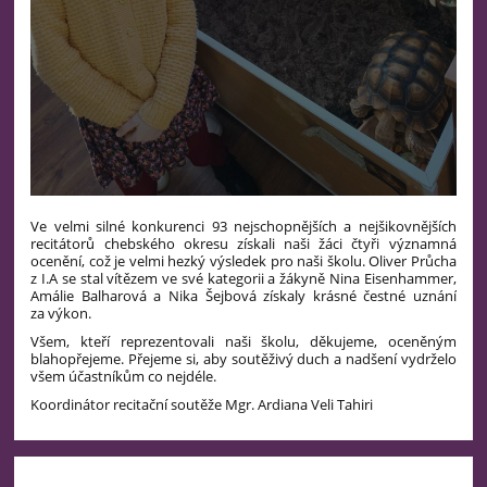
Ve velmi silné konkurenci 93 nejschopnějších a nejšikovnějších
recitátorů chebského okresu získali naši žáci čtyři významná
ocenění, což je velmi hezký výsledek pro naši školu.
Oliver Průcha
z I.A se stal vítězem ve své kategorii a žákyně Nina Eisenhammer,
Amálie Balharová a Nika Šejbová získaly krásné čestné uznání
za výkon.
Všem, kteří reprezentovali naši školu, děkujeme, oceněným
blahopřejeme. Přejeme si, aby soutěživý duch a nadšení vydrželo
všem účastníkům co nejdéle.
Koordinátor recitační soutěže Mgr. Ardiana Veli Tahiri