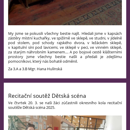
My jsme se pokusili všechny bestie najít. Hledali jsme v kapsách
zástěry místní kuchařky, ve spižírně ve sklepě, ve studni, v jídelně
pod stolem, pod schody rajského dvora, v ležáckém sklepě,
v kapitulní síni pod lavicemi, ve sklepě v peci, ve vinném sklepě,
za starým náhrobním kamenem.... A po bojové cestě klášterními
prostory jsme všechny bestie našli a předali je zdejšímu
pomocníkovi, který nás bohatě odměnil.
Za 3.A a 3.B Mgr. Hana Hulínská
Recitační soutěž Dětská scéna
Ve čtvrtek 20. 3. se naši žáci zúčastnili okresního kola recitační
soutěže Dětská scéna 2025.