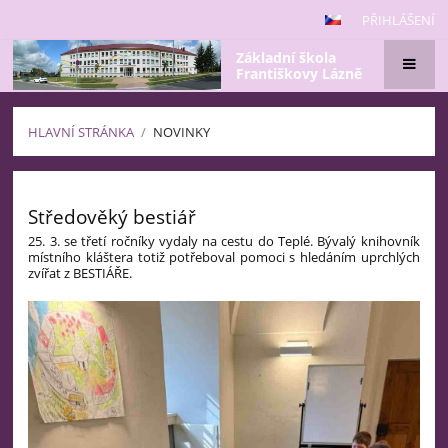
PŘIHLÁŠENÍ
Základní škola
Františkovy Lázně
HLAVNÍ STRÁNKA
/
NOVINKY
Novinky
Středověký bestiář
25. 3. se třetí ročníky vydaly na cestu do Teplé. Bývalý knihovník
místního kláštera totiž potřeboval pomoci s hledáním uprchlých
zvířat z BESTIÁŘE.