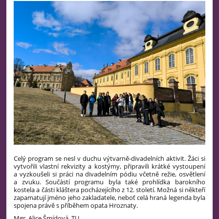
Celý program se nesl v duchu výtvarně-divadelních aktivit. Žáci si
vytvořili vlastní rekvizity a kostýmy, připravili krátké vystoupení
a vyzkoušeli si práci na divadelním pódiu včetně režie, osvětlení
a zvuku.
Součástí programu byla také prohlídka barokního
kostela a části kláštera pocházejícího z 12. století. Možná si někteří
zapamatují jméno jeho zakladatele, neboť celá hraná legenda byla
spojena právě s příběhem opata Hroznaty.
Mgr. Alice Šmídová, TU