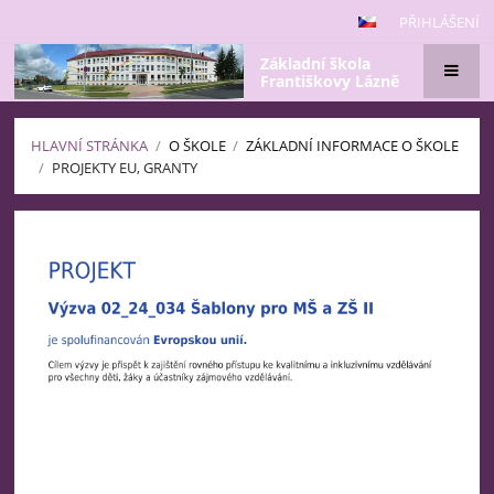
PŘIHLÁŠENÍ
Základní škola
Františkovy Lázně
HLAVNÍ STRÁNKA
/
O ŠKOLE
/
ZÁKLADNÍ INFORMACE O ŠKOLE
/
PROJEKTY EU, GRANTY
Projekty
EU,
granty