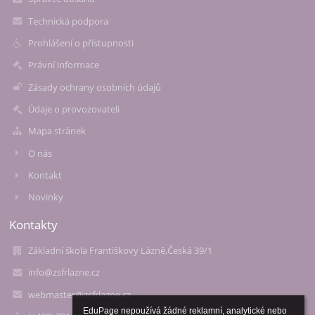
Technická podpora
Prohlášení o přístupnosti
Právní informace
Zásady ochrany osobních údajů
Údaje o provozovateli
Mapa stránek
O nás
Kontakt
Novinky
Kontakty
Základní škola Františkovy Lázně,Česká 39/1
info@zsfrlazne.cz
webmaster@zsfrlazne.cz
EduPage nepoužívá žádné reklamní, analytické nebo 