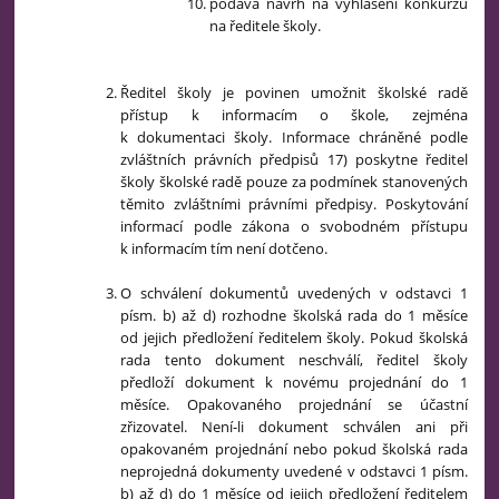
podává návrh na vyhlášení konkurzu
na ředitele školy.
Ředitel školy je povinen umožnit školské radě
přístup k informacím o škole, zejména
k dokumentaci školy. Informace chráněné podle
zvláštních právních předpisů 17) poskytne ředitel
školy školské radě pouze za podmínek stanovených
těmito zvláštními právními předpisy. Poskytování
informací podle zákona o svobodném přístupu
k informacím tím není dotčeno.
O schválení dokumentů uvedených v odstavci 1
písm. b) až d) rozhodne školská rada do 1 měsíce
od jejich předložení ředitelem školy. Pokud školská
rada tento dokument neschválí, ředitel školy
předloží dokument k novému projednání do 1
měsíce. Opakovaného projednání se účastní
zřizovatel. Není-li dokument schválen ani při
opakovaném projednání nebo pokud školská rada
neprojedná dokumenty uvedené v odstavci 1 písm.
b) až d) do 1 měsíce od jejich předložení ředitelem