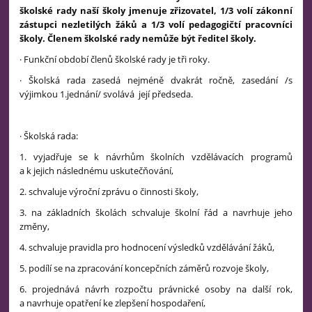
školské rady naší školy jmenuje zřizovatel, 1/3 volí zákonní
zástupci nezletilých žáků a 1/3 volí pedagogičtí pracovníci
školy. Členem školské rady nemůže být ředitel školy.
· Funkční období členů školské rady je tři roky.
· Školská rada zasedá nejméně dvakrát ročně, zasedání /s
výjimkou 1.jednání/ svolává její předseda.
· Školská rada:
1. vyjadřuje se k návrhům školních vzdělávacích programů
a k jejich následnému uskutečňování,
2. schvaluje výroční zprávu o činnosti školy,
3. na základních školách schvaluje školní řád a navrhuje jeho
změny,
4. schvaluje pravidla pro hodnocení výsledků vzdělávání žáků,
5. podílí se na zpracování koncepčních záměrů rozvoje školy,
6. projednává návrh rozpočtu právnické osoby na další rok,
a navrhuje opatření ke zlepšení hospodaření,