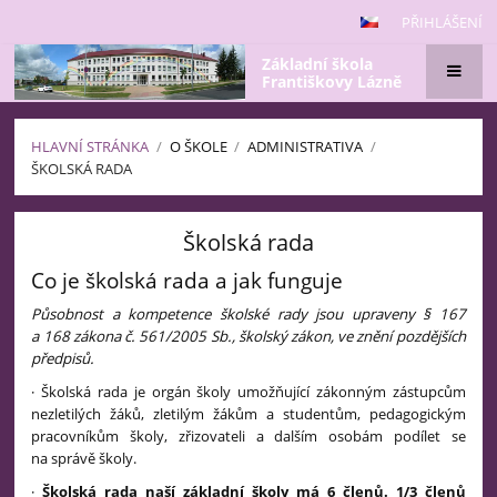
PŘIHLÁŠENÍ
Základní škola
Františkovy Lázně
HLAVNÍ STRÁNKA
/
O ŠKOLE
/
ADMINISTRATIVA
/
ŠKOLSKÁ RADA
Školská
Školská rada
rada
Co je školská rada a jak funguje
Působnost a kompetence školské rady jsou upraveny § 167
a 168 zákona č. 561/2005 Sb., školský zákon, ve znění pozdějších
předpisů.
· Školská rada je orgán školy umožňující zákonným zástupcům
nezletilých žáků, zletilým žákům a studentům, pedagogickým
pracovníkům školy, zřizovateli a dalším osobám podílet se
na správě školy.
·
Školská rada naší základní školy má 6 členů. 1/3 členů