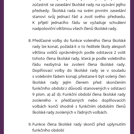
zúčastnit se zasedání školské rady na vyzvání jejího
předsedy. Školská rada na svém prvním zasedání
stanoví svůj jednací řád a zvolí svého předsedu.
K přijetí jednacího řádu se vyžaduje schválení
nadpoloviční většinou všech členů školské rady.
Předčasné volby do funkce voleného člena školské
rady lze konat, požádá-li o to ředitele školy alespoň
většina voličů oprávněných podle odstavce 2 volit
tohoto člena školské rady, která je podle volebního
řádu nezbytná ke zvolení člena školské rady.
Doplňovací volby do školské rady se v souladu
s volebním řádem konají, přestane-li být volený člen
školské rady jejím členem před skončením
funkčního období z důvodů stanovených v odstavci
9 písm. a) až d). Funkční období člena školské rady
zvoleného v předčasných nebo doplňovacích
volbách končí shodně s funkčním obdobím členů
školské rady zvolených v řádných volbách.
Funkce člena školské rady skončí před uplynutím
funkčního období