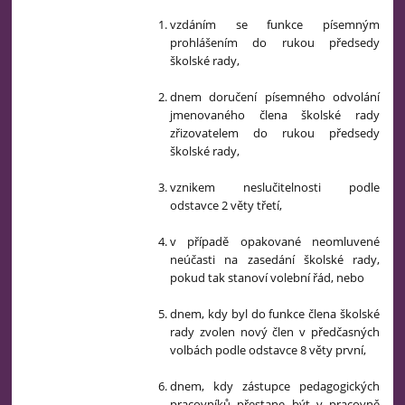
vzdáním se funkce písemným
prohlášením do rukou předsedy
školské rady,
dnem doručení písemného odvolání
jmenovaného člena školské rady
zřizovatelem do rukou předsedy
školské rady,
vznikem neslučitelnosti podle
odstavce 2 věty třetí,
v případě opakované neomluvené
neúčasti na zasedání školské rady,
pokud tak stanoví volební řád, nebo
dnem, kdy byl do funkce člena školské
rady zvolen nový člen v předčasných
volbách podle odstavce 8 věty první,
dnem, kdy zástupce pedagogických
pracovníků přestane být v pracovně