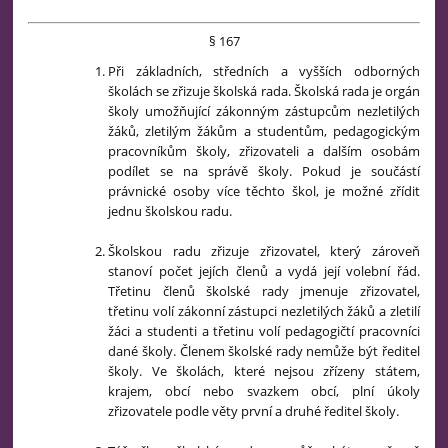
§ 167
Při základních, středních a vyšších odborných
školách se zřizuje školská rada. Školská rada je orgán
školy umožňující zákonným zástupcům nezletilých
žáků, zletilým žákům a studentům, pedagogickým
pracovníkům školy, zřizovateli a dalším osobám
podílet se na správě školy. Pokud je součástí
právnické osoby více těchto škol, je možné zřídit
jednu školskou radu.
Školskou radu zřizuje zřizovatel, který zároveň
stanoví počet jejích členů a vydá její volební řád.
Třetinu členů školské rady jmenuje zřizovatel,
třetinu volí zákonní zástupci nezletilých žáků a zletilí
žáci a studenti a třetinu volí pedagogičtí pracovníci
dané školy. Členem školské rady nemůže být ředitel
školy. Ve školách, které nejsou zřízeny státem,
krajem, obcí nebo svazkem obcí, plní úkoly
zřizovatele podle věty první a druhé ředitel školy.