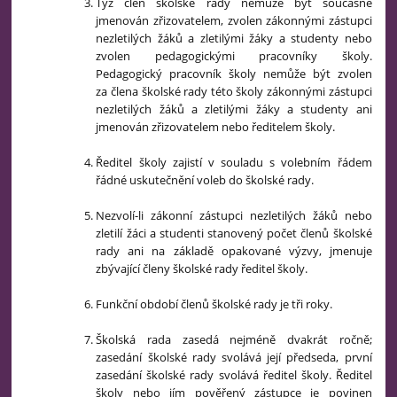
Týž člen školské rady nemůže být současně
jmenován zřizovatelem, zvolen zákonnými zástupci
nezletilých žáků a zletilými žáky a studenty nebo
zvolen pedagogickými pracovníky školy.
Pedagogický pracovník školy nemůže být zvolen
za člena školské rady této školy zákonnými zástupci
nezletilých žáků a zletilými žáky a studenty ani
jmenován zřizovatelem nebo ředitelem školy.
Ředitel školy zajistí v souladu s volebním řádem
řádné uskutečnění voleb do školské rady.
Nezvolí-li zákonní zástupci nezletilých žáků nebo
zletilí žáci a studenti stanovený počet členů školské
rady ani na základě opakované výzvy, jmenuje
zbývající členy školské rady ředitel školy.
Funkční období členů školské rady je tři roky.
Školská rada zasedá nejméně dvakrát ročně;
zasedání školské rady svolává její předseda, první
zasedání školské rady svolává ředitel školy. Ředitel
školy nebo jím pověřený zástupce je povinen