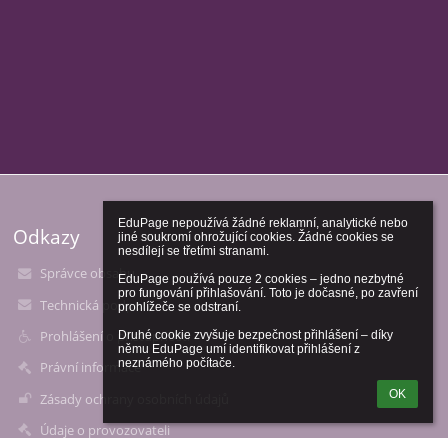
EduPage nepoužívá žádné reklamní, analytické nebo 
Odkazy
jiné soukromí ohrožující cookies. Žádné cookies se 
nesdílejí se třetími stranami.

Správce obsahu
EduPage používá pouze 2 cookies – jedno nezbytné 
pro fungování přihlašování. Toto je dočasné, po zavření 
Technická podpora
prohlížeče se odstraní.

Prohlášení o přístupnosti
Druhé cookie zvyšuje bezpečnost přihlášení – díky 
němu EduPage umí identifikovat přihlášení z 
neznámého počítače.
Právní informace
OK
Zásady ochrany osobních údajů
Údaje o provozovateli