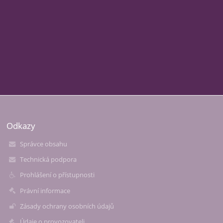
Odkazy
Správce obsahu
Technická podpora
Prohlášení o přístupnosti
Právní informace
Zásady ochrany osobních údajů
Údaje o provozovateli