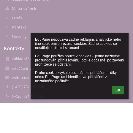
Mapa stránek
O nás
Kontakt
Novinky
EduPage nepoužívá žádné reklamní, analytické nebo 
jiné soukromí ohrožující cookies. Žádné cookies se 
Kontakty
nesdílejí se třetími stranami.

EduPage používá pouze 2 cookies – jedno nezbytné 
Základní škola Františkovy Lázně,Česká 39/1
pro fungování přihlašování. Toto je dočasné, po zavření 
prohlížeče se odstraní.

info@zsfrlazne.cz
Druhé cookie zvyšuje bezpečnost přihlášení – díky 
webmaster@zsfrlazne.cz
němu EduPage umí identifikovat přihlášení z 
neznámého počítače.
(+420) 731 151 835
OK
(+420) 731 151 835
Česká 39/1
Františkovy Lázně
351 01 Františkovy Lázně
Czech Republic
Přihlášení