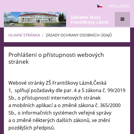
PŘIHLÁŠENÍ
Základní škola
Františkovy Lázně
HLAVNÍ STRÁNKA
/
ZÁSADY OCHRANY OSOBNÍCH ÚDAJŮ
Zásady
Prohlášení o přístupnosti webových
ochrany
stránek
osobních
údajů
Webové stránky ZŠ Františkovy Lázně,Česká
1, splňují požadavky dle par. 4 a 5 zákona č. 99/2019
Sb., o přístupnosti internetových stránek
a mobilních aplikací a o změně zákona č. 365/2000
Sb., o informačních systémech veřejné správy
a o změně některých dalších zákonů, ve znění
pozdějších předpisů.