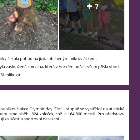
7
níky čekala pohodlná jízda oblíbeným mikrovláčkem.
a zasloužená zmrzlina, která v horkém počasí všem přišla vhod.
 Stehlíková
epublikové akce Olympic day. Žáci 1.stupně se vystřídali na atletické
kem jsme uběhli 824 koleček, což je 164 800 metrů. Pro představu
i za účast a sportovní nasazení.