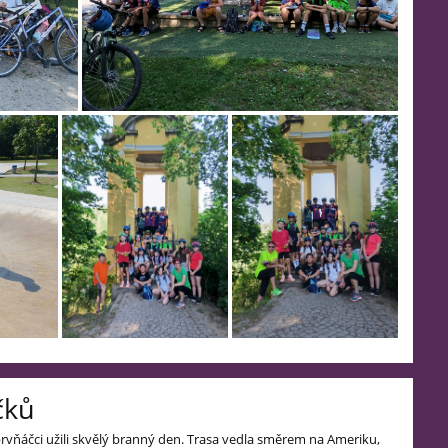
čků
 prvňáčci užili skvělý branný den. Trasa vedla směrem na Ameriku,