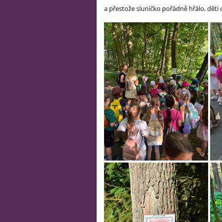
a přestože sluníčko pořádně hřálo, děti