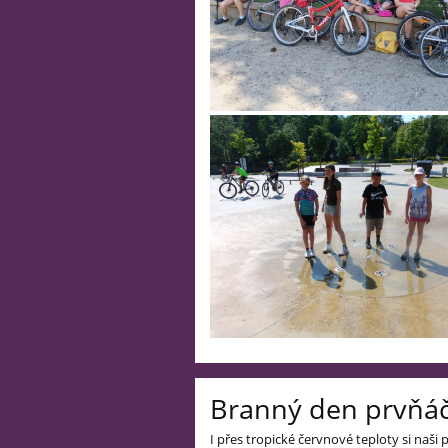
Branný den prvňá
I přes tropické červnové teploty si naši