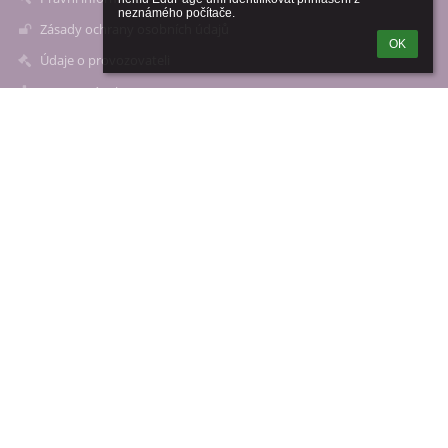
neznámého počítače.
Zásady ochrany osobních údajů
OK
Údaje o provozovateli
Mapa stránek
O nás
Kontakt
Novinky
Kontakty
Základní škola Františkovy Lázně,Česká 39/1
info@zsfrlazne.cz
webmaster@zsfrlazne.cz
(+420) 731 151 835
(+420) 731 151 835
Česká 39/1
Františkovy Lázně