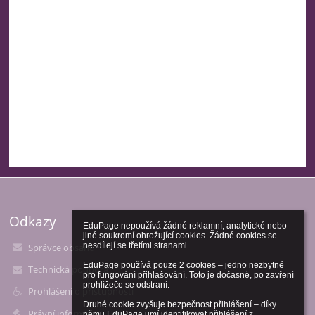
Odkazy
EduPage nepoužívá žádné reklamní, analytické nebo 
jiné soukromí ohrožující cookies. Žádné cookies se 
nesdílejí se třetími stranami.

Správce obsahu
EduPage používá pouze 2 cookies – jedno nezbytné 
Technická podpora
pro fungování přihlašování. Toto je dočasné, po zavření 
prohlížeče se odstraní.

Prohlášení o přístupnosti
Druhé cookie zvyšuje bezpečnost přihlášení – díky 
Právní informace
němu EduPage umí identifikovat přihlášení z 