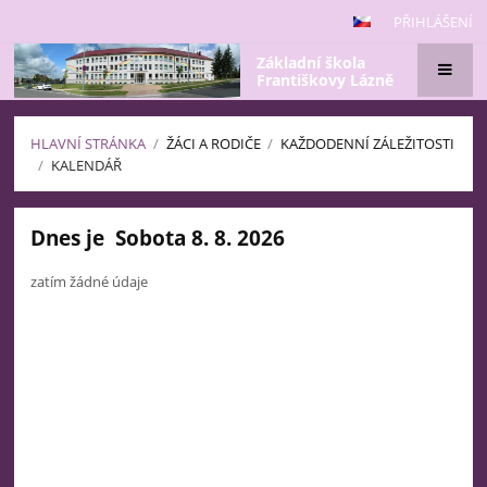
PŘIHLÁŠENÍ
Základní škola
Františkovy Lázně
HLAVNÍ STRÁNKA
/
ŽÁCI A RODIČE
/
KAŽDODENNÍ ZÁLEŽITOSTI
/
KALENDÁŘ
Kalendář
Dnes je
Sobota 8. 8. 2026
zatím žádné údaje