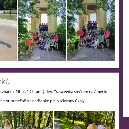
čků
 prvňáčci užili skvělý branný den. Trasa vedla směrem na Ameriku,
 cestou statečně a s nadšením plnily všechny úkoly.