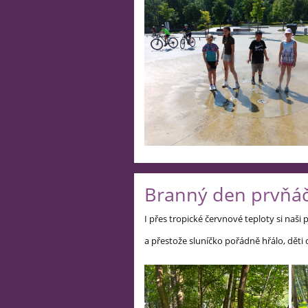
Branný den prvňá
I přes tropické červnové teploty si naši
a přestože sluníčko pořádně hřálo, děti