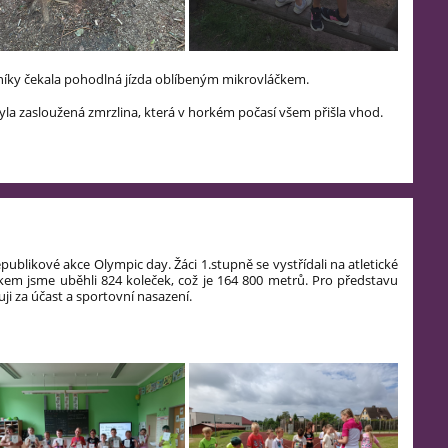
níky čekala pohodlná jízda oblíbeným mikrovláčkem.
a zasloužená zmrzlina, která v horkém počasí všem přišla vhod.
epublikové akce Olympic day. Žáci 1.stupně se vystřídali na atletické
kem jsme uběhli 824 koleček, což je 164 800 metrů. Pro představu
i za účast a sportovní nasazení.