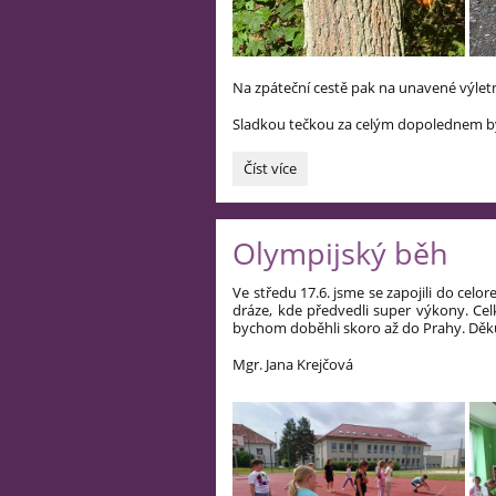
Na zpáteční cestě pak na unavené výlet
Sladkou tečkou za celým dopolednem byl
Branný
Číst více
den
prvňáčků:
Olympijský běh
Ve středu 17.6. jsme se zapojili do celor
dráze, kde předvedli super výkony. Cel
bychom doběhli skoro až do Prahy. Děkuj
Mgr. Jana Krejčová