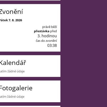
Zvonění
Pátek 7. 8. 2026
právě běží
přestávka
před
3. hodinou
čas do zvonění
03:36
Kalendář
zatím žádné údaje
Fotogalerie
zatím žádné údaje